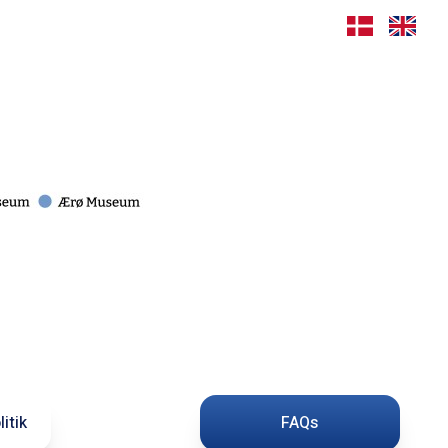
itik
FAQs